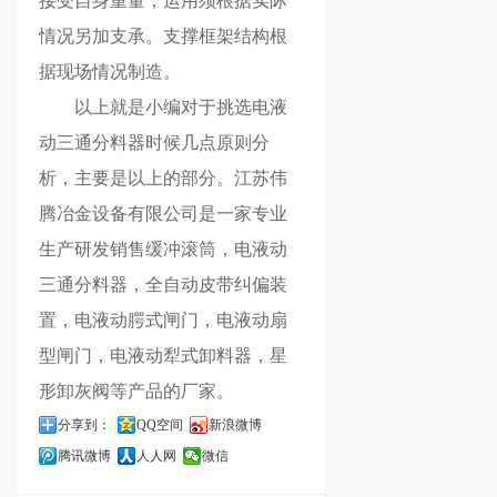
接受自身重量，运用须根据实际
情况另加支承。支撑框架结构根
据现场情况制造。
以上就是小编对于挑选
电液
动三通分料器
时候几点原则分
析，主要是以上的部分。江苏伟
腾冶金设备有限公司是一家专业
生产研发销售缓冲滚筒，电液动
三通分料器，全自动皮带纠偏装
置，电液动腭式闸门，电液动扇
型闸门，电液动犁式卸料器，星
形卸灰阀等产品的厂家。
分享到：
QQ空间
新浪微博
腾讯微博
人人网
微信