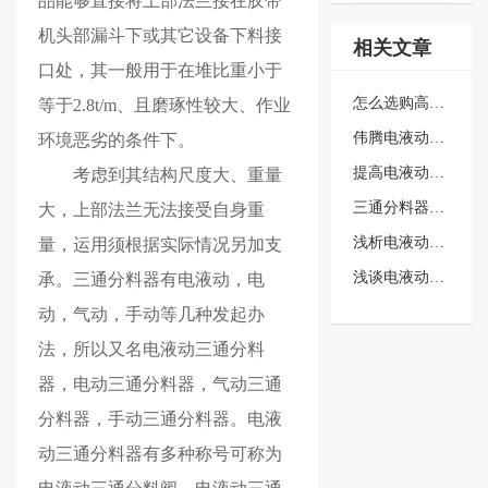
品能够直接将上部法兰接在胶带
机头部漏斗下或其它设备下料接
相关文章
口处，其一般用于在堆比重小于
怎么选购高质量的电液动犁式卸料…
等于2.8t/m、且磨琢性较大、作业
伟腾电液动三通分料器品质良好，…
环境恶劣的条件下。
提高电液动平板闸门的使用效果的…
考虑到其结构尺度大、重量
三通分料器的特点介绍
大，上部法兰无法接受自身重
浅析电液动犁式卸料器在启动前需…
量，运用须根据实际情况另加支
浅谈电液动犁式卸料器在运行方面…
承。三通分料器有电液动，电
动，气动，手动等几种发起办
法，所以又名电液动三通分料
器，电动三通分料器，气动三通
分料器，手动三通分料器。电液
动三通分料器有多种称号可称为