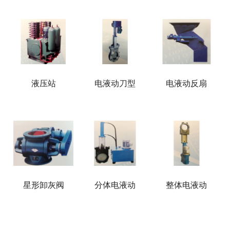
（方口）
液动推杆平
式平板闸门
板闸门
液压站
电液动刀型
电液动反扇
闸阀
形闸门
星形卸灰阀
分体电液动
整体电液动
（圆口）
浆液阀（灰
浆液阀（灰