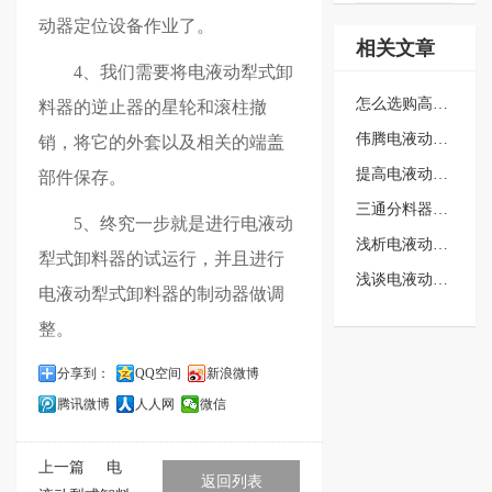
动器定位设备作业了。
相关文章
4、我们需要将电液动犁式卸
怎么选购高质量的电液动犁式卸料…
料器的逆止器的星轮和滚柱撤
伟腾电液动三通分料器品质良好，…
销，将它的外套以及相关的端盖
提高电液动平板闸门的使用效果的…
部件保存。
三通分料器的特点介绍
5、终究一步就是进行电液动
浅析电液动犁式卸料器在启动前需…
犁式卸料器的试运行，并且进行
浅谈电液动犁式卸料器在运行方面…
电液动犁式卸料器的制动器做调
整。
分享到：
QQ空间
新浪微博
腾讯微博
人人网
微信
上一篇
电
返回列表