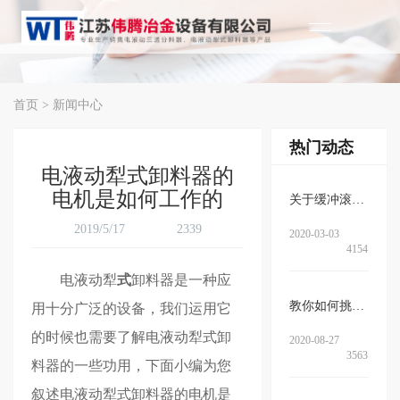
首页
>
新闻中心
热门动态
电液动犁式卸料器的
电机是如何工作的
关于缓冲滚筒的作用、结构以及特…
2019/5/17
2339
2020-03-03
4154
电液动犁
式
卸料器
是一种应
教你如何挑选电液动三通分料器
用十分广泛的设备，我们运用它
的时候也需要了解电液动犁式卸
2020-08-27
3563
料器的一些功用，下面小编为您
叙述电液动犁式卸料器的电机是