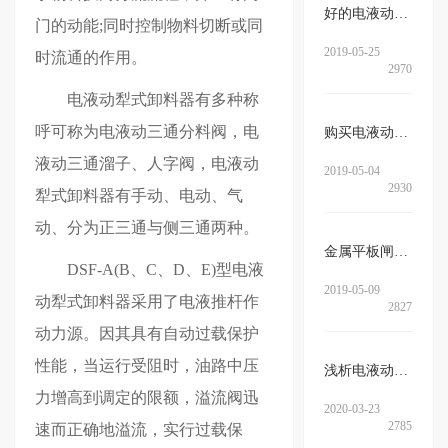
好的电液动腭式闸门的特征有哪些…
门的动能;同时控制物料切断或同
2019-05-25
时流通的作用。
2970
电液动犁式卸料器有多种称
呼可称为电液动三通分料阀，电
购买电液动犁式卸料器注意事项
液动三通溜子、人字阀，电液动
2019-05-04
2930
犁式卸料器有手动、电动、气
动、分为正三通与侧三通两种。
金属平板闸门的特点介绍
DSF-A(B、C、D、E)型电液
2019-05-09
动犁式卸料器采用了电液推杆作
2827
动力源。因其具有自动过载保护
性能，当运行受阻时，油路中压
浅析电液动犁式卸料器在启动前需…
力增高到调定的限额，溢流阀迅
2020-03-23
2785
速而正确地溢流，实行过载保