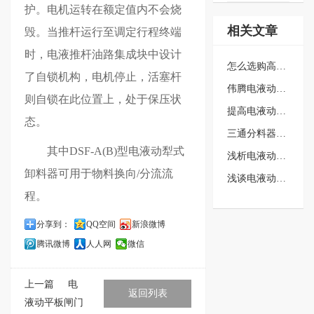
护。电机运转在额定值内不会烧
相关文章
毁。当推杆运行至调定行程终端
时，电液推杆油路集成块中设计
怎么选购高质量的电液动犁式卸料…
了自锁机构，电机停止，活塞杆
伟腾电液动三通分料器品质良好，…
则自锁在此位置上，处于保压状
提高电液动平板闸门的使用效果的…
态。
三通分料器的特点介绍
其中DSF-A(B)型电液动犁式
浅析电液动犁式卸料器在启动前需…
卸料器可用于物料换向/分流流
浅谈电液动犁式卸料器在运行方面…
程。
分享到：
QQ空间
新浪微博
腾讯微博
人人网
微信
上一篇
电
返回列表
液动平板闸门