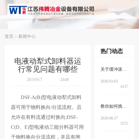
首页
>
新闻中心
热门动态
电液动犁式卸料器运
行常见问题有哪些
关于缓冲滚筒的作用、结构以及特…
2019/6/7
2448
2020-03-03
4157
DSF-A(B)型
电液动犁式卸
料
教你如何挑选电液动三通分料器
器
可用于物料换向/分流流程。且
允许在有料流通过时换向;DSF-
2020-08-27
3572
C(D、E)型电液动三能分料器可用
于物料换向分流流程，并且有闸